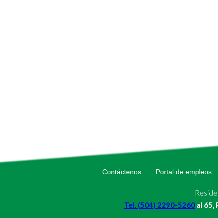
Contáctenos
Portal de empleos
Residen
Tel. (504) 2290-5260
al 65,