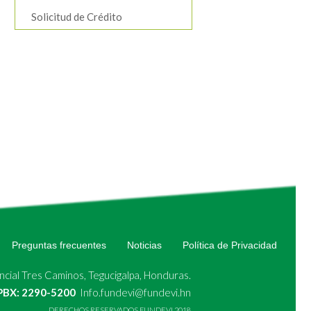
Solicitud de Crédito
Preguntas frecuentes
Noticias
Política de Privacidad
cial Tres Caminos, Tegucigalpa, Honduras.
 PBX: 2290-5200
Info.fundevi@fundevi.hn
DERECHOS RESERVADOS FUNDEVI 2018