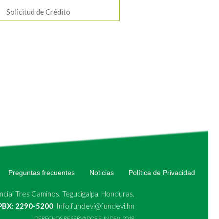
Solicitud de Crédito
Preguntas frecuentes
Noticias
Política de Privacidad
cial Tres Caminos, Tegucigalpa, Honduras.
 PBX: 2290-5200
Info.fundevi@fundevi.hn
DERECHOS RESERVADOS FUNDEVI 2018