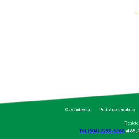
Contáctenos
Portal de empleos
Residen
Tel. (504) 2290-5260
al 65,