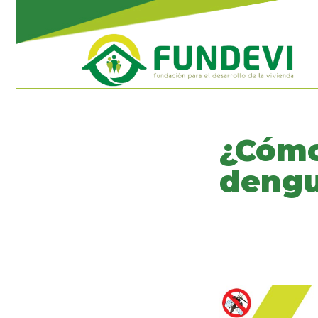
¿Cómo
deng