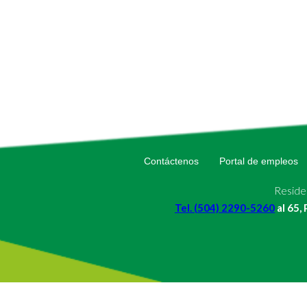
Contáctenos
Portal de empleos
Residen
Tel. (504) 2290-5260
al 65,