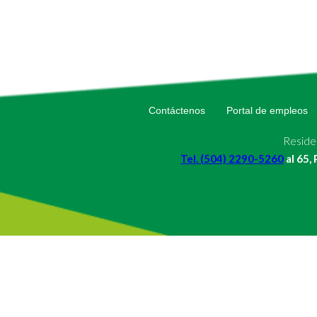
Contáctenos
Portal de empleos
Residen
Tel. (504) 2290-5260
al 65,