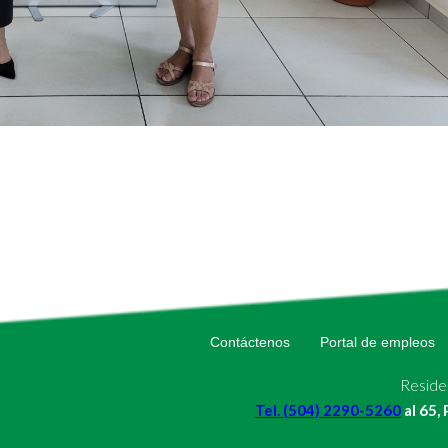
Contáctenos
Portal de empleos
Residen
Tel. (504) 2290-5260
al 65,