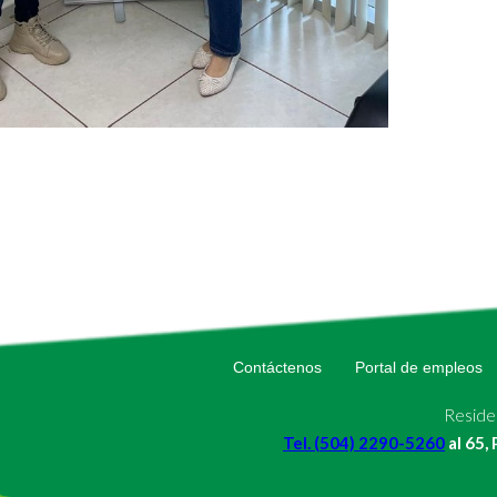
Contáctenos
Portal de empleos
Residen
Tel. (504) 2290-5260
al 65,