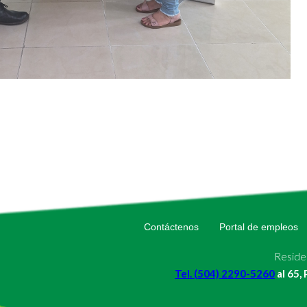
Contáctenos
Portal de empleos
Residen
Tel. (504) 2290-5260
al 65,