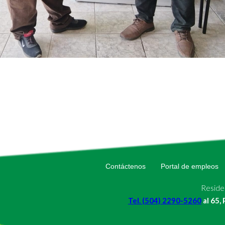
Contáctenos
Portal de empleos
Residen
Tel. (504) 2290-5260
al 65,