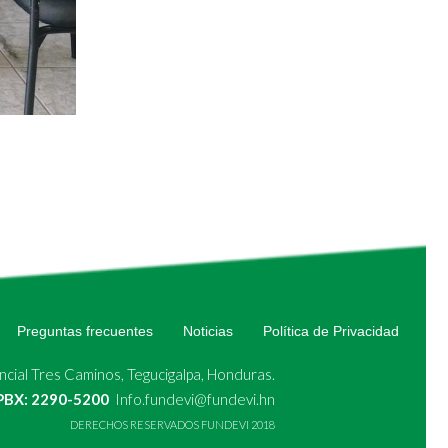
Preguntas frecuentes
Noticias
Política de Privacidad
cial Tres Caminos, Tegucigalpa, Honduras.
 PBX: 2290-5200
Info.fundevi@fundevi.hn
DERECHOS RESERVADOS FUNDEVI 2018