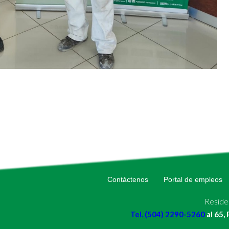
Contáctenos
Portal de empleos
Residen
Tel. (504) 2290-5260
al 65,