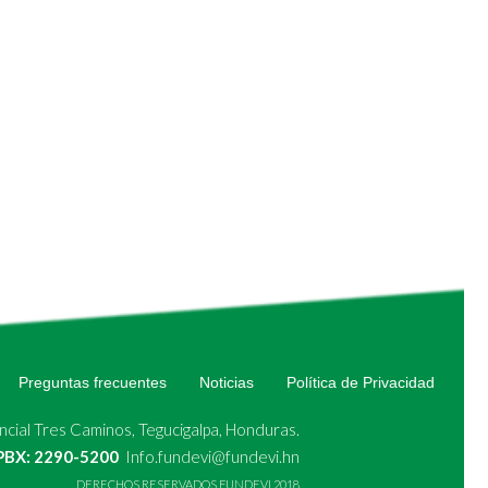
Preguntas frecuentes
Noticias
Política de Privacidad
cial Tres Caminos, Tegucigalpa, Honduras.
 PBX: 2290-5200
Info.fundevi@fundevi.hn
DERECHOS RESERVADOS FUNDEVI 2018