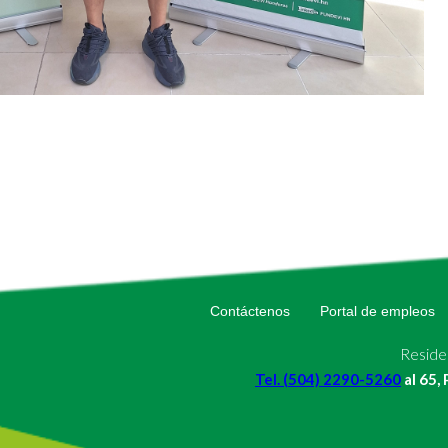
Contáctenos
Portal de empleos
Residen
Tel. (504) 2290-5260
al 65,