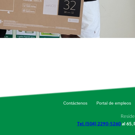
Contáctenos
Portal de empleos
Residen
Tel. (504) 2290-5260
al 65,