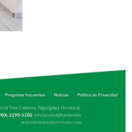
Preguntas frecuentes
Noticias
Política de Privacidad
cial Tres Caminos, Tegucigalpa, Honduras.
 PBX: 2290-5200
Info.fundevi@fundevi.hn
DERECHOS RESERVADOS FUNDEVI 2018