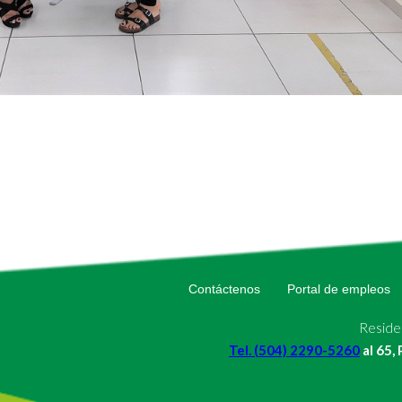
Contáctenos
Portal de empleos
Residen
Tel. (504) 2290-5260
al 65,