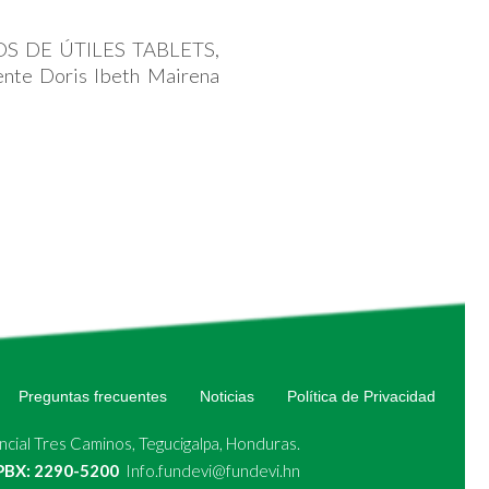
TEOS DE ÚTILES TABLETS,
iente Doris Ibeth Mairena
Preguntas frecuentes
Noticias
Política de Privacidad
cial Tres Caminos, Tegucigalpa, Honduras.
 PBX: 2290-5200
Info.fundevi@fundevi.hn