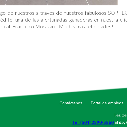
ago de nuestros a través de nuestros fabulosos SOR
crédito, una de las afortunadas ganadoras en nuestra cl
ntral, Francisco Morazán. ¡Muchísimas felicidades!
Contáctenos
Portal de empleos
Residen
Tel. (504) 2290-5260
al 65,