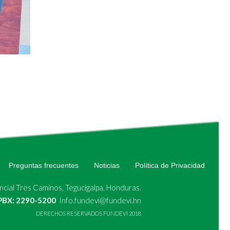
Preguntas frecuentes
Noticias
Política de Privacidad
cial Tres Caminos, Tegucigalpa, Honduras.
 PBX: 2290-5200
Info.fundevi@fundevi.hn
DERECHOS RESERVADOS FUNDEVI 2018