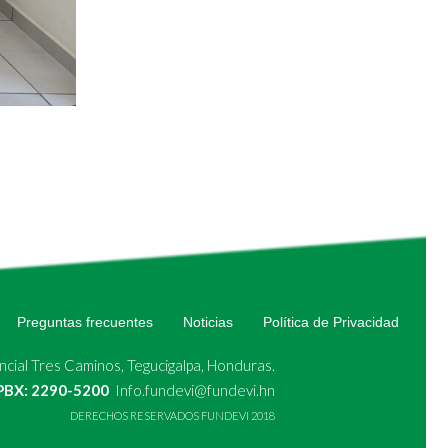
Preguntas frecuentes
Noticias
Política de Privacidad
cial Tres Caminos, Tegucigalpa, Honduras.
 PBX: 2290-5200
Info.fundevi@fundevi.hn
DERECHOS RESERVADOS FUNDEVI 2018