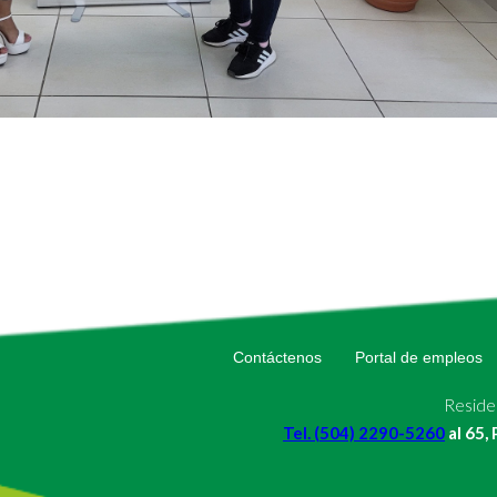
Contáctenos
Portal de empleos
Residen
Tel. (504) 2290-5260
al 65,