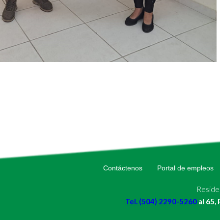
Contáctenos
Portal de empleos
Residen
Tel. (504) 2290-5260
al 65,