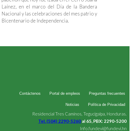
Laínez, en el marco del Día de la Bandera
Nacional y las celebraciones del mes patrio y
Bicentenario de Independencia.
Contáctenos
Portal de empleos
Preguntas frecuentes
Noticias
Política de Privacidad
Residencial Tres Caminos, Tegucigalpa, Honduras.
Tel. (504) 2290-5260
al 65, PBX: 2290-5200
Info.fundevi@fundevi.hn