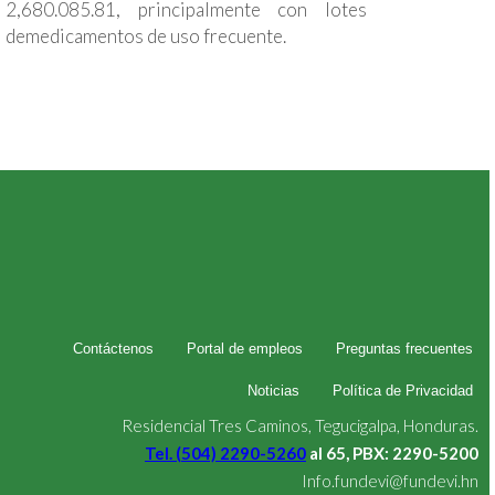
2,680.085.81, principalmente con lotes
demedicamentos de uso frecuente.
Contáctenos
Portal de empleos
Preguntas frecuentes
Noticias
Política de Privacidad
Residencial Tres Caminos, Tegucigalpa, Honduras.
Tel. (504) 2290-5260
al 65, PBX: 2290-5200
Info.fundevi@fundevi.hn