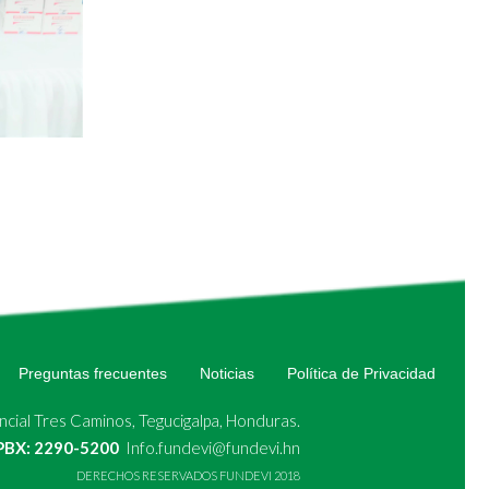
Preguntas frecuentes
Noticias
Política de Privacidad
cial Tres Caminos, Tegucigalpa, Honduras.
 PBX: 2290-5200
Info.fundevi@fundevi.hn
DERECHOS RESERVADOS FUNDEVI 2018