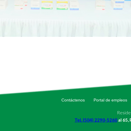
Contáctenos
Portal de empleos
Residen
Tel. (504) 2290-5260
al 65,