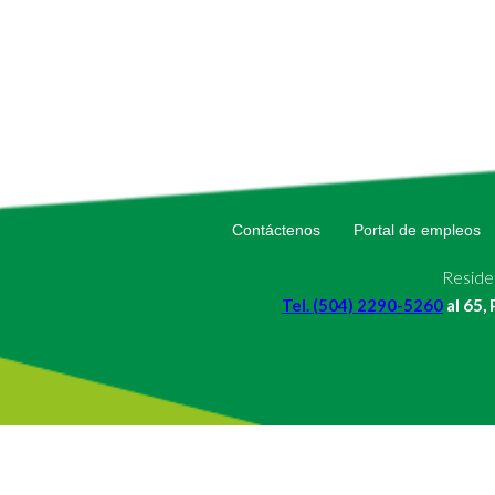
Contáctenos
Portal de empleos
Residen
Tel. (504) 2290-5260
al 65,