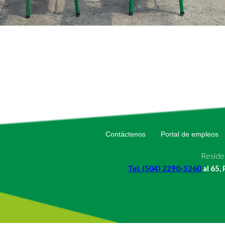
Contáctenos
Portal de empleos
Residen
Tel. (504) 2290-5260
al 65,