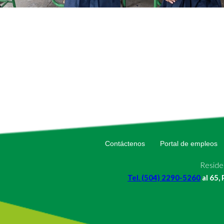
Contáctenos
Portal de empleos
Residen
Tel. (504) 2290-5260
al 65,