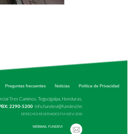
Preguntas frecuentes
Noticias
Política de Privacidad
cial Tres Caminos, Tegucigalpa, Honduras.
 PBX: 2290-5200
Info.fundevi@fundevi.hn
DERECHOS RESERVADOS FUNDEVI 2018
WEBMAIL FUNDEVI