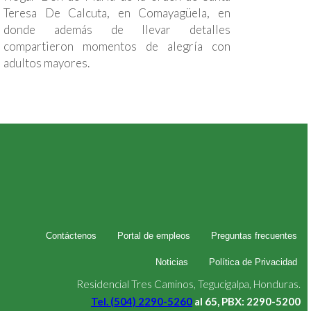
Teresa De Calcuta, en Comayagüela, en
donde además de llevar detalles
compartieron momentos de alegría con
adultos mayores.
Contáctenos
Portal de empleos
Preguntas frecuentes
Noticias
Política de Privacidad
Residencial Tres Caminos, Tegucigalpa, Honduras.
Tel. (504) 2290-5260
al 65, PBX: 2290-5200