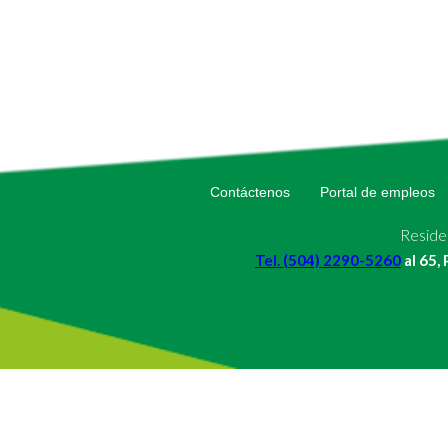
Contáctenos
Portal de empleos
Residen
Tel. (504) 2290-5260
al 65,